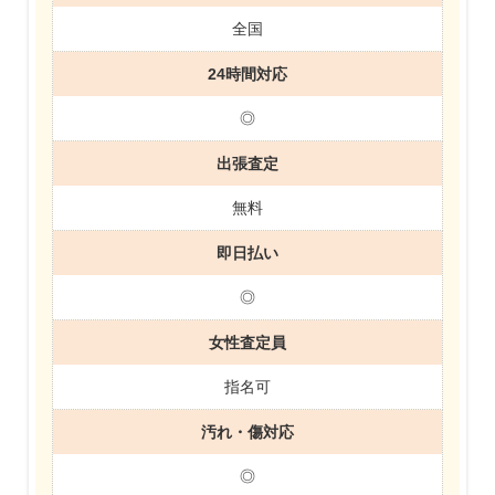
全国
24時間対応
◎
出張査定
無料
即日払い
◎
女性査定員
指名可
汚れ・傷対応
◎