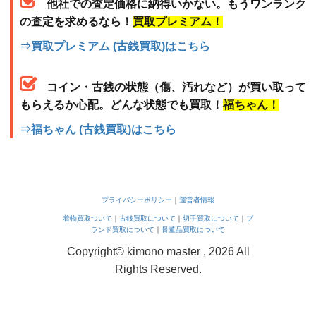
他社での査定価格に納得いかない。もうワンランク
の査定を求めるなら！
買取プレミアム！
⇒買取プレミアム (古銭買取)はこちら
コイン・古銭の状態（傷、汚れなど）が買い取って
もらえるか心配。どんな状態でも買取！
福ちゃん！
⇒福ちゃん (古銭買取)はこちら
プライバシーポリシー
｜
運営者情報
着物買取ついて
｜
古銭買取について
｜
切手買取について
｜
ブ
ランド買取について
｜
骨董品買取について
Copyright© kimono master , 2026 All
Rights Reserved.